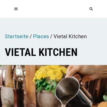
Zum
Inhalt
springen
MENÜ
Startseite
/
Places
/
Vietal Kitchen
VIETAL KITCHEN