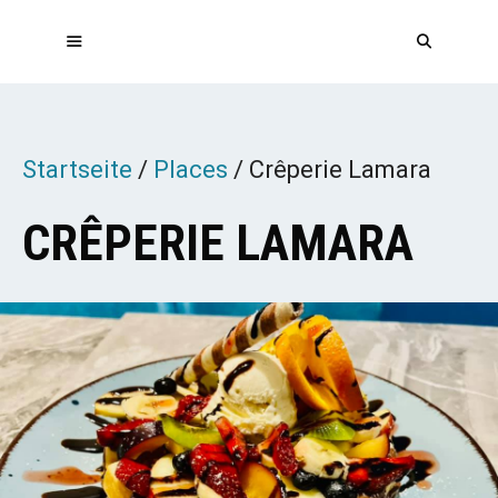
Zum
Inhalt
springen
MENÜ
Startseite
/
Places
/
Crêperie Lamara
CRÊPERIE LAMARA