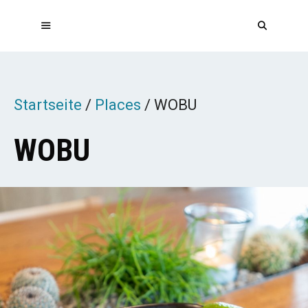
Zum
Inhalt
springen
MENÜ
Startseite
/
Places
/
WOBU
WOBU