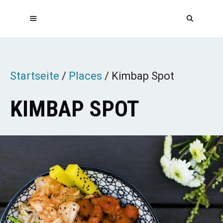
Zum
Inhalt
springen
MENÜ
Startseite
/
Places
/
Kimbap Spot
KIMBAP SPOT