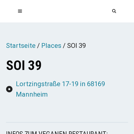
Zum
Inhalt
springen
MENÜ
Startseite
/
Places
/
SOI 39
SOI 39
Lortzingstraße 17-19 in 68169
Mannheim