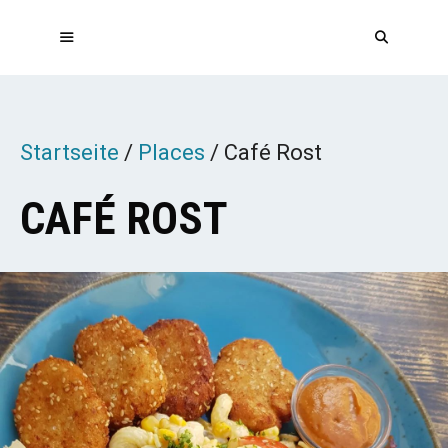
Zum
Inhalt
springen
MENÜ
Startseite
/
Places
/
Café Rost
CAFÉ ROST