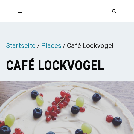
Zum
Inhalt
springen
MENÜ
Startseite
/
Places
/
Café Lockvogel
CAFÉ LOCKVOGEL