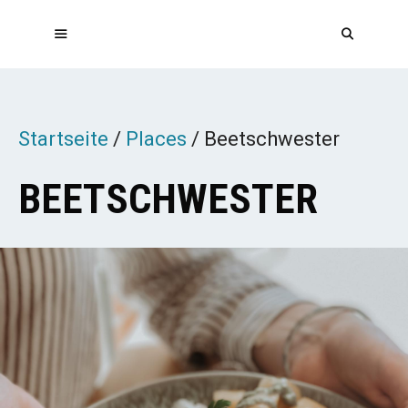
Zum
Inhalt
springen
MENÜ
Startseite
/
Places
/
Beetschwester
BEETSCHWESTER