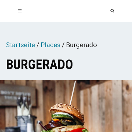
Zum
Inhalt
springen
MENÜ
Startseite
/
Places
/
Burgerado
BURGERADO