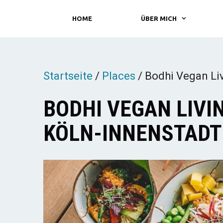
Zum
HOME
ÜBER MICH
Inhalt
springen
Startseite
/
Places
/
Bodhi Vegan Liv
BODHI VEGAN LIVI
KÖLN-INNENSTADT