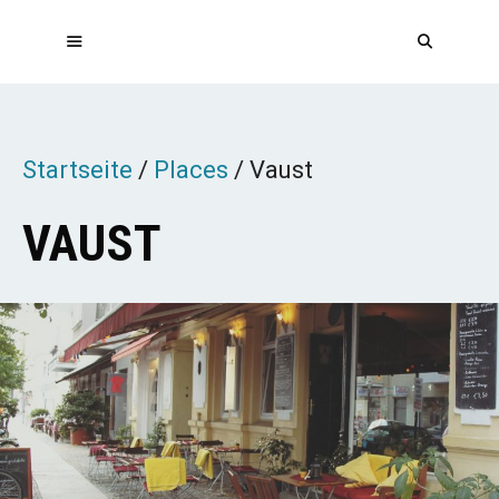
Zum
Inhalt
springen
MENÜ
Startseite
/
Places
/
Vaust
VAUST