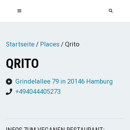
Zum
Inhalt
springen
MENÜ
Startseite
/
Places
/
Qrito
QRITO
Grindelallee 79 in 20146 Hamburg
+494044405273