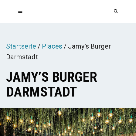
Zum
Inhalt
springen
MENÜ
Startseite
/
Places
/
Jamy’s Burger
Darmstadt
JAMY’S BURGER
DARMSTADT