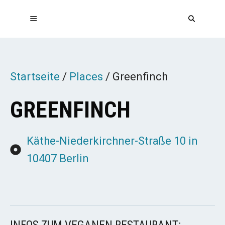
Zum
Inhalt
springen
MENÜ
Startseite
/
Places
/
Greenfinch
GREENFINCH
Käthe-Niederkirchner-Straße 10 in
10407 Berlin