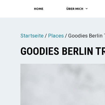
Zum
HOME
ÜBER MICH
Inhalt
springen
Startseite
/
Places
/
Goodies Berlin
GOODIES BERLIN 