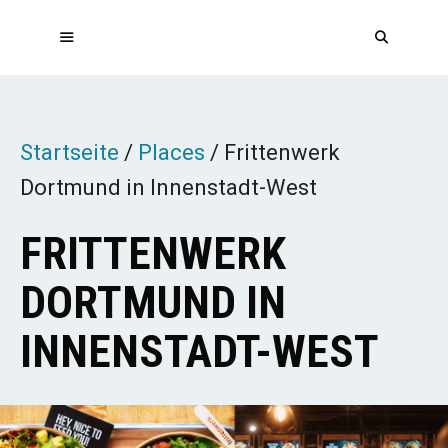
Zum
Inhalt
springen
MENÜ
Startseite
/
Places
/
Frittenwerk
Dortmund in Innenstadt-West
FRITTENWERK
DORTMUND IN
INNENSTADT-WEST