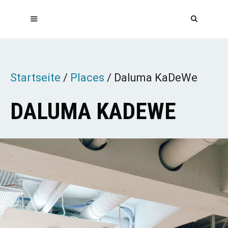
Zum
Inhalt
springen
MENÜ
Startseite
/
Places
/
Daluma KaDeWe
DALUMA KADEWE