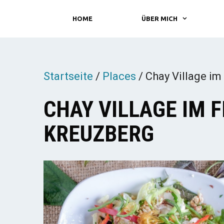
Zum
HOME
ÜBER MICH
Inhalt
springen
Startseite
/
Places
/
Chay Village im
CHAY VILLAGE IM 
KREUZBERG