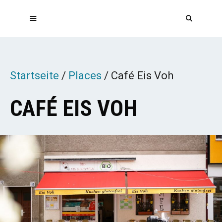
Zum
Inhalt
springen
MENÜ
Startseite
/
Places
/
Café Eis Voh
CAFÉ EIS VOH