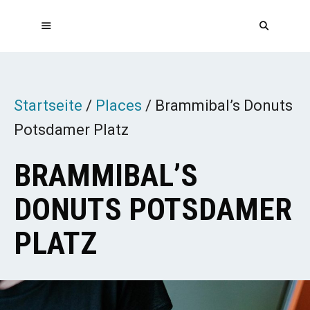
Zum
Inhalt
springen
MENÜ
Startseite
/
Places
/
Brammibal’s Donuts
Potsdamer Platz
BRAMMIBAL’S
DONUTS POTSDAMER
PLATZ