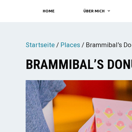
Zum
HOME
ÜBER MICH
Inhalt
springen
Startseite
/
Places
/
Brammibal’s Don
BRAMMIBAL’S DON