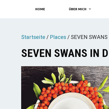
Zum
HOME
ÜBER MICH
Inhalt
springen
Startseite
/
Places
/
SEVEN SWANS in
SEVEN SWANS IN D