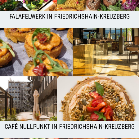
FALAFELWERK IN FRIEDRICHSHAIN-KREUZBERG
CAFÉ NULLPUNKT IN FRIEDRICHSHAIN-KREUZBERG