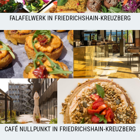
FALAFELWERK IN FRIEDRICHSHAIN-KREUZBERG
CAFÉ NULLPUNKT IN FRIEDRICHSHAIN-KREUZBERG