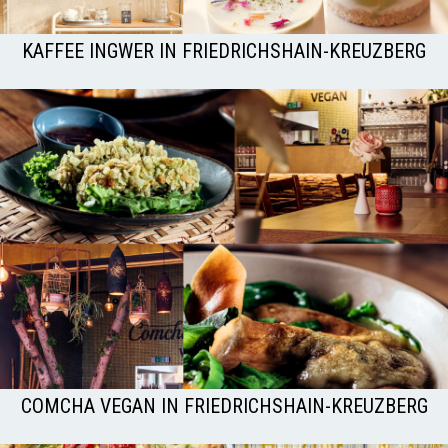
KAFFEE INGWER IN FRIEDRICHSHAIN-KREUZBERG
COMCHA VEGAN IN FRIEDRICHSHAIN-KREUZBERG