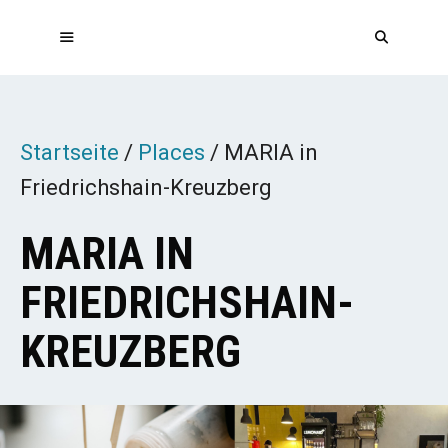
Zum
Inhalt
springen
MENÜ
Startseite
/
Places
/
MARIA in
Friedrichshain-Kreuzberg
MARIA IN
FRIEDRICHSHAIN-
KREUZBERG