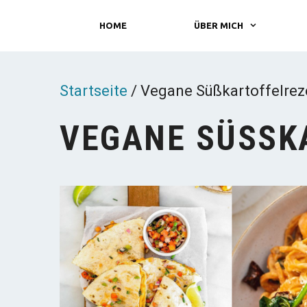
Zum
HOME
ÜBER MICH
Inhalt
springen
Startseite
/
Vegane Süßkartoffelrez
VEGANE SÜSSK