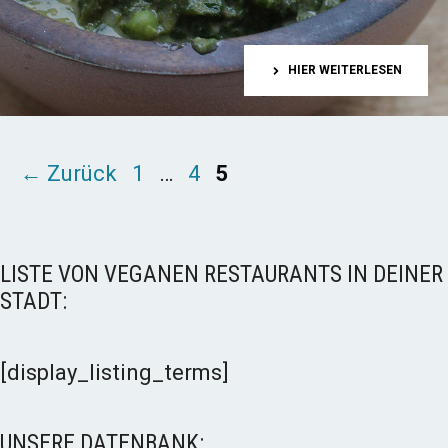
HIER WEITERLESEN
Seite
Seite
Seite
←
Zurück
1
…
4
5
LISTE VON VEGANEN RESTAURANTS IN DEINER
STADT:
[display_listing_terms]
UNSERE DATENBANK: