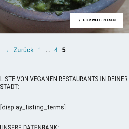
HIER WEITERLESEN
Seite
Seite
Seite
←
Zurück
1
…
4
5
LISTE VON VEGANEN RESTAURANTS IN DEINER
STADT:
[display_listing_terms]
UNSERE DATENBANK: